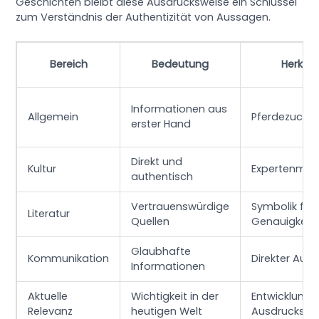
Geschichten bleibt diese Ausdrucksweise ein Schlüssel
zum Verständnis der Authentizität von Aussagen.
Bereich
Bedeutung
Herkunf
Informationen aus
Allgemein
Pferdezucht
erster Hand
Direkt und
Kultur
Expertenmei
authentisch
Vertrauenswürdige
Symbolik für
Literatur
Quellen
Genauigkeit
Glaubhafte
Kommunikation
Direkter Aus
Informationen
Aktuelle
Wichtigkeit in der
Entwicklung 
Relevanz
heutigen Welt
Ausdrucks