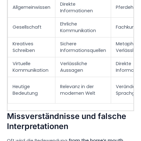
Direkte
Allgemeinwissen
Pferdehalt
Informationen
Ehrliche
Gesellschaft
Fachkundi
Kommunikation
Kreatives
Sichere
Metaphern 
Schreiben
Informationsquellen
Verlässlich
Virtuelle
Verlässliche
Direkte
Kommunikation
Aussagen
Informati
Heutige
Relevanz in der
Veränderu
Bedeutung
modernen Welt
Sprachgeb
Missverständnisse und falsche
Interpretationen
Oft wird die Redewendung
from the horse’s mouth