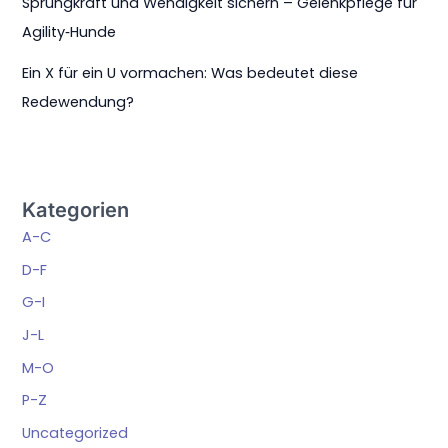
Sprungkraft und Wendigkeit sichern – Gelenkpflege für
Agility‑Hunde
Ein X für ein U vormachen: Was bedeutet diese
Redewendung?
Kategorien
A-C
D-F
G-I
J-L
M-O
P-Z
Uncategorized