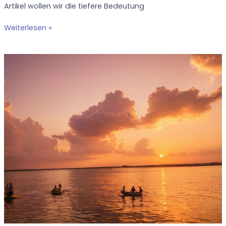
Artikel wollen wir die tiefere Bedeutung
Heureka,
Weiterlesen »
ich
hab’s
gefunden:
Die
Bedeutung
dieser
Redewendung