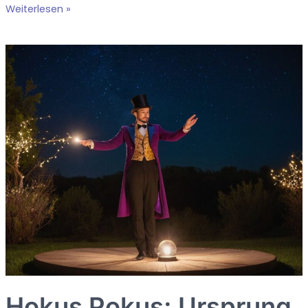
Im
Weiterlesen »
Stich
lassen:
Was
bedeutet
diese
Redewendung?
Hokus Pokus: Ursprung