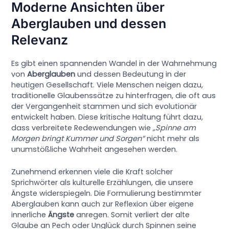
Moderne Ansichten über
Aberglauben und dessen
Relevanz
Es gibt einen spannenden Wandel in der Wahrnehmung
von
Aberglauben
und dessen Bedeutung in der
heutigen Gesellschaft. Viele Menschen neigen dazu,
traditionelle Glaubenssätze zu hinterfragen, die oft aus
der Vergangenheit stammen und sich evolutionär
entwickelt haben. Diese kritische Haltung führt dazu,
dass verbreitete Redewendungen wie
„Spinne am
Morgen bringt Kummer und Sorgen“
nicht mehr als
unumstößliche Wahrheit angesehen werden.
Zunehmend erkennen viele die Kraft solcher
Sprichwörter als kulturelle Erzählungen, die unsere
Ängste widerspiegeln. Die Formulierung bestimmter
Aberglauben kann auch zur Reflexion über eigene
innerliche
Ängste
anregen. Somit verliert der alte
Glaube an Pech oder Unglück durch Spinnen seine