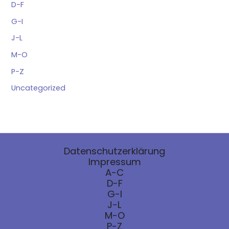
D-F
G-I
J-L
M-O
P-Z
Uncategorized
Datenschutzerklärung
Impressum
A-C
D-F
G-I
J-L
M-O
P-Z