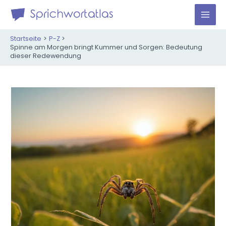
Zum
Inhalt
Mai
springen
Startseite
P-Z
Men
Spinne am Morgen bringt Kummer und Sorgen: Bedeutung
dieser Redewendung