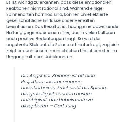
Es ist wichtig zu erkennen, dass diese emotionalen
Reaktionen nicht rational sind. Während einige
Spinnenarten harmlos sind, können unreflektierte
gesellschaftliche Einflüsse unser Verhalten
beeinflussen. Das Resultat ist häufig eine abweisende
Haltung gegenüber einem Tier, das in vielen Kulturen
auch positive Bedeutungen trägt. So wird der
angstvolle Blick auf die Spinne oft hinterfragt, zugleich
zeigt er auch unsere menschlichen Unsicherheiten im
Umgang mit dem Unbekannten.
Die Angst vor Spinnen ist oft eine
Projektion unserer eigenen
Unsicherheiten. Es ist nicht die Spinne,
die gruselig ist, sondern unsere
Unfähigkeit, das Unbekannte zu
akzeptieren. – Carl Jung