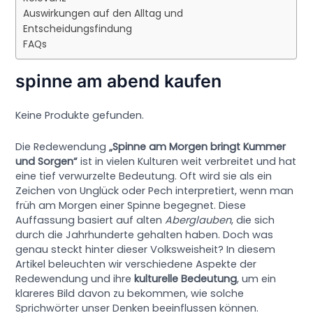
Auswirkungen auf den Alltag und
Entscheidungsfindung
FAQs
spinne am abend kaufen
Keine Produkte gefunden.
Die Redewendung
„Spinne am Morgen bringt Kummer
und Sorgen“
ist in vielen Kulturen weit verbreitet und hat
eine tief verwurzelte Bedeutung. Oft wird sie als ein
Zeichen von Unglück oder Pech interpretiert, wenn man
früh am Morgen einer Spinne begegnet. Diese
Auffassung basiert auf alten
Aberglauben
, die sich
durch die Jahrhunderte gehalten haben. Doch was
genau steckt hinter dieser Volksweisheit? In diesem
Artikel beleuchten wir verschiedene Aspekte der
Redewendung und ihre
kulturelle Bedeutung
, um ein
klareres Bild davon zu bekommen, wie solche
Sprichwörter unser Denken beeinflussen können.