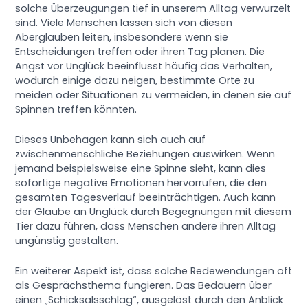
solche Überzeugungen tief in unserem Alltag verwurzelt
sind. Viele Menschen lassen sich von diesen
Aberglauben leiten, insbesondere wenn sie
Entscheidungen treffen oder ihren Tag planen. Die
Angst vor Unglück beeinflusst häufig das Verhalten,
wodurch einige dazu neigen, bestimmte Orte zu
meiden oder Situationen zu vermeiden, in denen sie auf
Spinnen treffen könnten.
Dieses Unbehagen kann sich auch auf
zwischenmenschliche Beziehungen auswirken. Wenn
jemand beispielsweise eine Spinne sieht, kann dies
sofortige negative Emotionen hervorrufen, die den
gesamten Tagesverlauf beeinträchtigen. Auch kann
der Glaube an Unglück durch Begegnungen mit diesem
Tier dazu führen, dass Menschen andere ihren Alltag
ungünstig gestalten.
Ein weiterer Aspekt ist, dass solche Redewendungen oft
als Gesprächsthema fungieren. Das Bedauern über
einen „Schicksalsschlag“, ausgelöst durch den Anblick