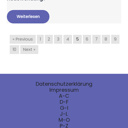
Weiterlesen
« Previous
1
2
3
4
5
6
7
8
9
10
Next »
Datenschutzerklärung
Impressum
A-C
D-F
G-I
J-L
M-O
P-Z