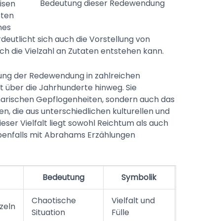
Bedeutung dieser Redewendung
isen
sten
nes
deutlicht sich auch die Vorstellung von
h die Vielzahl an Zutaten entstehen kann.
ung der Redewendung in zahlreichen
t über die Jahrhunderte hinweg. Sie
linarischen Gepflogenheiten, sondern auch das
 die aus unterschiedlichen kulturellen und
eser Vielfalt liegt sowohl Reichtum als auch
ebenfalls mit Abrahams Erzählungen
Bedeutung
Symbolik
Verwend
Chaotische
Vielfalt und
Literatur 
zeln
Situation
Fülle
Medien