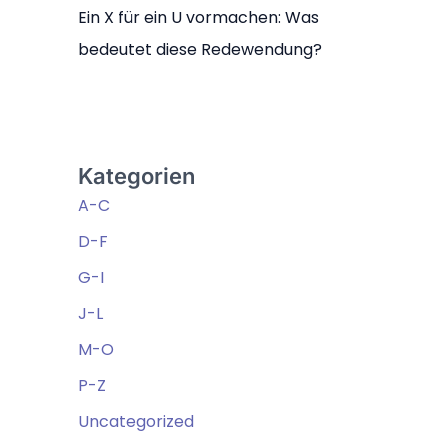
Ein X für ein U vormachen: Was
bedeutet diese Redewendung?
Kategorien
A-C
D-F
G-I
J-L
M-O
P-Z
Uncategorized