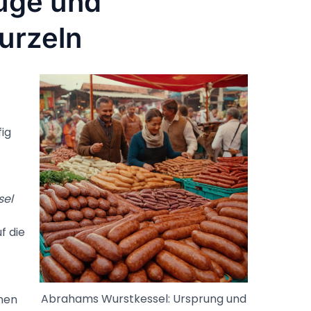
züge und
urzeln
ig
sel
f die
Abrahams Wurstkessel: Ursprung und
chen