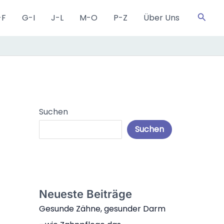
Such
-F
G-I
J-L
M-O
P-Z
Über Uns
Suchen
Suchen
Neueste Beiträge
Gesunde Zähne, gesunder Darm