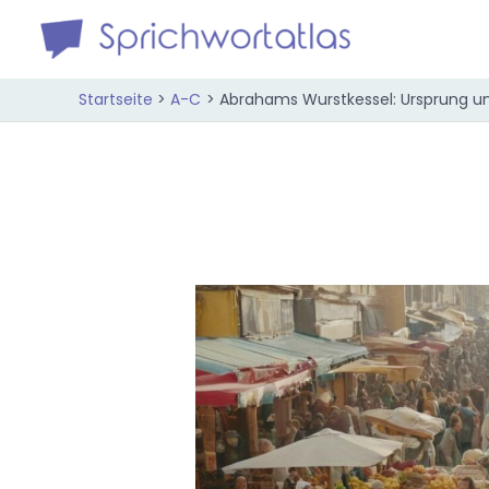
Zum
Inhalt
springen
Startseite
A-C
Abrahams Wurstkessel: Ursprung 