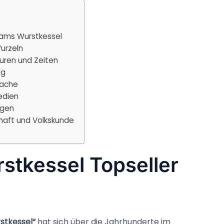
ams Wurstkessel
Wurzeln
uren und Zeiten
ag
rache
edien
ngen
haft und Volkskunde
stkessel Topseller
tkessel“
hat sich über die Jahrhunderte im