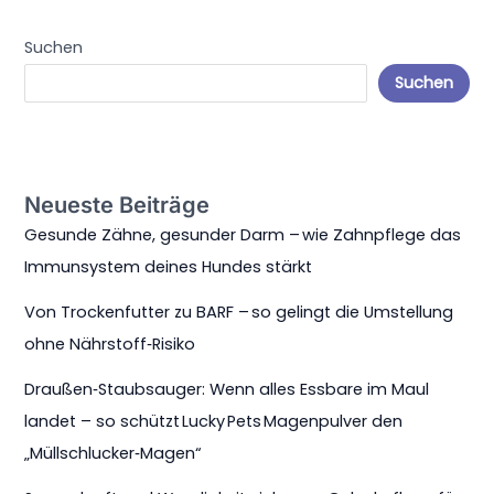
sichern –
Gelenkpflege
Suchen
für
Agility‑Hunde
Suchen
Neueste Beiträge
Gesunde Zähne, gesunder Darm – wie Zahnpflege das
Immunsystem deines Hundes stärkt
Von Trockenfutter zu BARF – so gelingt die Umstellung
ohne Nährstoff‑Risiko
Draußen‑Staubsauger: Wenn alles Essbare im Maul
landet – so schützt Lucky Pets Magenpulver den
„Müllschlucker‑Magen“