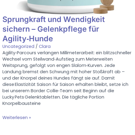
Sprungkraft und Wendigkeit
sichern – Gelenkpflege für
Agility‑Hunde
Uncategorized
/
Clara
Agility‑Parcours verlangen Millimeterarbeit: ein blitzschneller
Wechsel vom Steilwand‑Aufstieg zum Meterweiten
Weitsprung, gefolgt von engen Slalom‑Kurven. Jede
Landung bremst den Schwung mit hoher Stoßkraft ab –
und der Knorpel deines Hundes fängt sie auf. Damit
diese Elastizität Saison für Saison erhalten bleibt, setze ich
bei unserem Border Collie‑Team seit Beginn auf die
Lucky Pets Gelenktabletten. Die tägliche Portion
Knorpelbausteine
Sprungkraft
Weiterlesen »
und
Wendigkeit