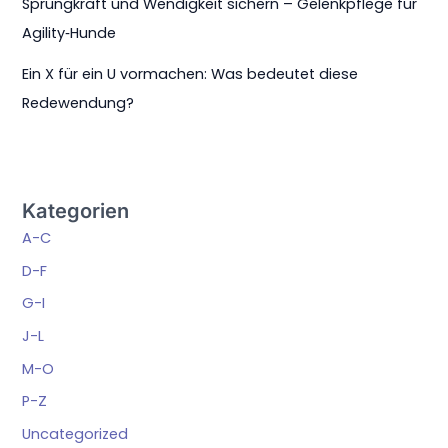
Sprungkraft und Wendigkeit sichern – Gelenkpflege für
Agility‑Hunde
Ein X für ein U vormachen: Was bedeutet diese
Redewendung?
Kategorien
A-C
D-F
G-I
J-L
M-O
P-Z
Uncategorized