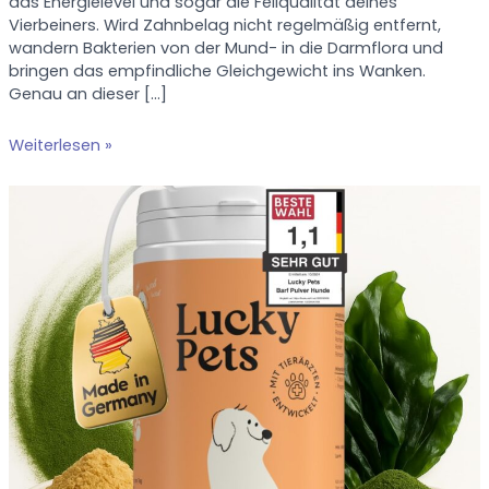
das Energielevel und sogar die Fellqualität deines
Vierbeiners. Wird Zahnbelag nicht regelmäßig entfernt,
wandern Bakterien von der Mund- in die Darmflora und
bringen das empfindliche Gleichgewicht ins Wanken.
Genau an dieser […]
Gesunde
Weiterlesen »
Zähne,
gesunder
Darm
–
wie
Zahnpflege
das
Immunsystem
deines
Hundes
stärkt