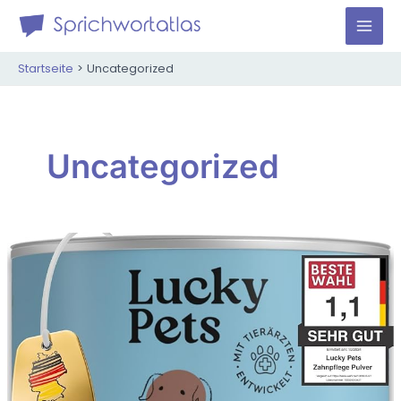
Zum
Inhalt
Mai
springen
Startseite
Uncategorized
Men
Uncategorized